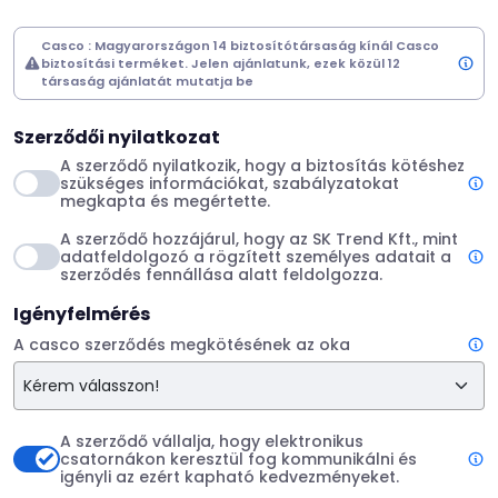
Casco : Magyarországon 14 biztosítótársaság kínál Casco
biztosítási terméket. Jelen ajánlatunk, ezek közül 12
társaság ajánlatát mutatja be
Szerződői nyilatkozat
A szerződő nyilatkozik, hogy a biztosítás kötéshez
szükséges információkat, szabályzatokat
megkapta és megértette.
A szerződő hozzájárul, hogy az SK Trend Kft., mint
adatfeldolgozó a rögzített személyes adatait a
szerződés fennállása alatt feldolgozza.
Igényfelmérés
A casco szerződés megkötésének az oka
A szerződő vállalja, hogy elektronikus
csatornákon keresztül fog kommunikálni és
igényli az ezért kapható kedvezményeket.